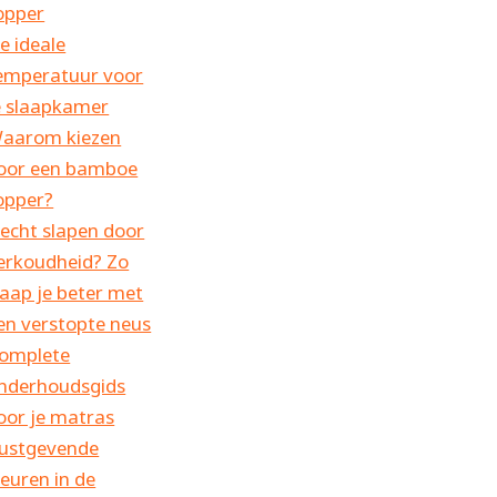
opper
e ideale
emperatuur voor
e slaapkamer
aarom kiezen
oor een bamboe
opper?
lecht slapen door
erkoudheid? Zo
laap je beter met
en verstopte neus
omplete
nderhoudsgids
oor je matras
ustgevende
leuren in de