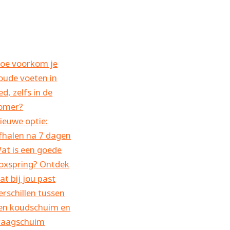
oe voorkom je
oude voeten in
ed, zelfs in de
omer?
ieuwe optie:
fhalen na 7 dagen
at is een goede
oxspring? Ontdek
at bij jou past
erschillen tussen
en koudschuim en
raagschuim