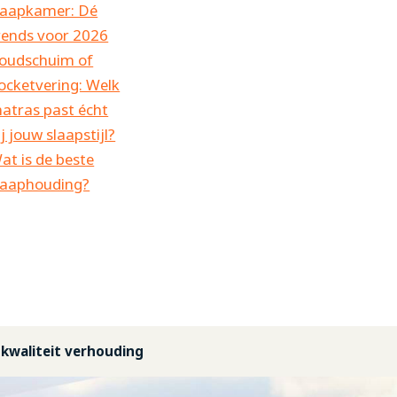
laapkamer: Dé
rends voor 2026
oudschuim of
ocketvering: Welk
atras past écht
ij jouw slaapstijl?
at is de beste
laaphouding?
-kwaliteit verhouding