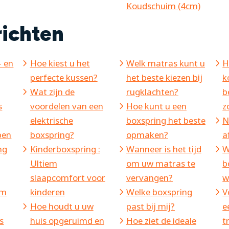
Koudschuim (4cm)
richten
- en
Hoe kiest u het
Welk matras kunt u
H
perfecte kussen?
het beste kiezen bij
k
Wat zijn de
rugklachten?
b
s
voordelen van een
Hoe kunt u een
z
elektrische
boxspring het beste
N
pen
boxspring?
opmaken?
a
ng
Kinderboxspring :
Wanneer is het tijd
W
Ultiem
om uw matras te
b
slaapcomfort voor
vervangen?
w
rm
kinderen
Welke boxspring
V
Hoe houdt u uw
past bij mij?
e
s
huis opgeruimd en
Hoe ziet de ideale
t