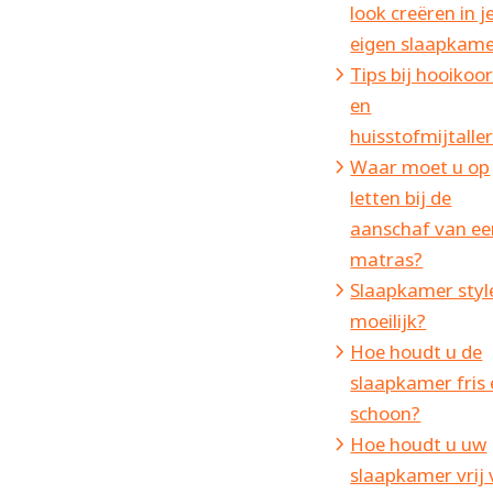
look creëren in j
eigen slaapkam
Tips bij hooikoo
en
huisstofmijtalle
Waar moet u op
letten bij de
aanschaf van ee
matras?
Slaapkamer styl
moeilijk?
Hoe houdt u de
slaapkamer fris
schoon?
Hoe houdt u uw
slaapkamer vrij