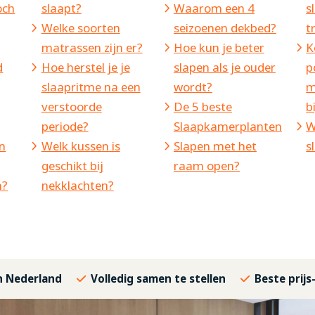
och
slaapt?
Waarom een 4
s
Welke soorten
seizoenen dekbed?
t
matrassen zijn er?
Hoe kun je beter
K
d
Hoe herstel je je
slapen als je ouder
p
slaapritme na een
wordt?
m
verstoorde
De 5 beste
b
periode?
Slaapkamerplanten
W
n
Welk kussen is
Slapen met het
s
geschikt bij
raam open?
n?
nekklachten?
in Nederland
Volledig samen te stellen
Beste prijs