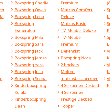
am
Boxspring Charlie
Premium
(
sen
Boxspring Owen
Matras Comfort
S
la
Boxspring Lena
Deluxe
K
Boxspring
Matras Basic
S
Esmeralda
TV-Meubel Deluxe
K
Boxspring Mila
TV-Meubel
S
Boxspring Sara
Premium
B
Boxspring Jack
Dekenkist
V
Boxspring James
Boxspring Nora
K
Boxspring Yara
2 hockers
V
Boxspring Julia
Molton
K
ie
Boxspring Senna
matrasbeschermer
V
Kinderboxspring
4 Seizoenen Dekbed
B
Kulala
4 Seizoenen
Kinderboxspring
Prestige Dekbed
Daan
Topper