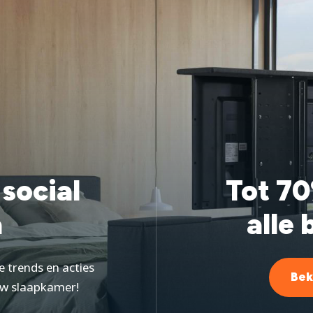
 social
Tot 70
a
alle 
e trends en acties
Bek
ouw slaapkamer!