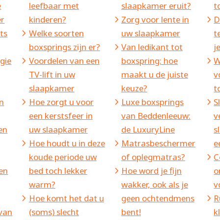
e
leefbaar met
slaapkamer eruit?
t
er
kinderen?
Zorg voor lente in
D
rts
Welke soorten
uw slaapkamer
t
boxsprings zijn er?
Van ledikant tot
j
rgie
Voordelen van een
boxspring: hoe
W
TV-lift in uw
maakt u de juiste
v
slaapkamer
keuze?
t
n
Hoe zorgt u voor
Luxe boxsprings
S
een kerstsfeer in
van Beddenleeuw:
v
en
uw slaapkamer
de LuxuryLine
s
Hoe houdt u in deze
Matrasbeschermer
e
koude periode uw
of oplegmatras?
C
 en
bed toch lekker
Hoe word je fijn
o
warm?
wakker, ook als je
v
Hoe komt het dat u
geen ochtendmens
R
 van
(soms) slecht
bent!
k