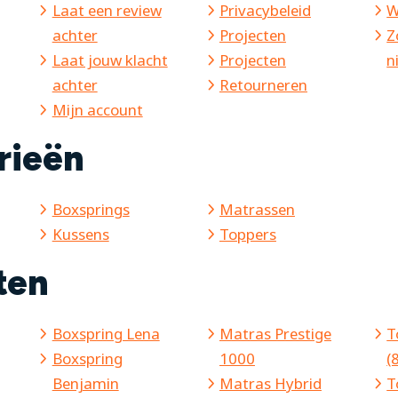
Laat een review
Privacybeleid
W
achter
Projecten
Z
Laat jouw klacht
Projecten
n
achter
Retourneren
Mijn account
rieën
Boxsprings
Matrassen
Kussens
Toppers
ten
Boxspring Lena
Matras Prestige
T
Boxspring
1000
(
Benjamin
Matras Hybrid
T