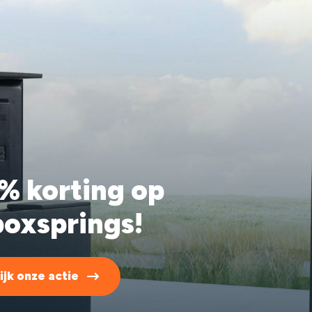
% korting op
boxsprings!
ijk onze actie