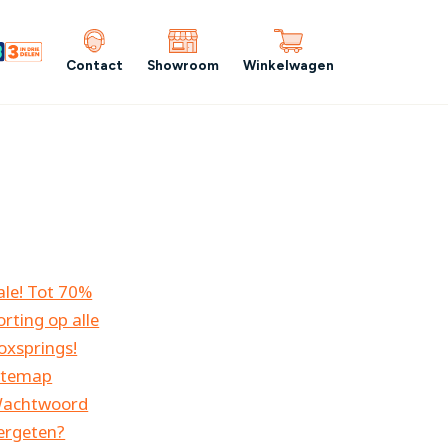
Contact
Showroom
Winkelwagen
ale! Tot 70%
orting op alle
oxsprings!
itemap
achtwoord
ergeten?