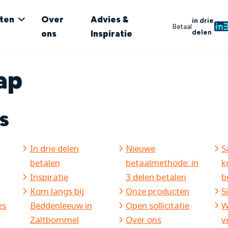
ten
Over
Advies &
in drie
Betaal
delen
ons
Inspiratie
ap
s
In drie delen
Nieuwe
S
betalen
betaalmethode: in
k
Inspiratie
3 delen betalen
b
Kom langs bij
Onze producten
S
es
Beddenleeuw in
Open sollicitatie
W
Zaltbommel
Over ons
v