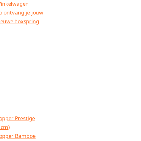
inkelwagen
o ontvang je jouw
ieuwe boxspring
opper Prestige
8cm)
opper Bamboe