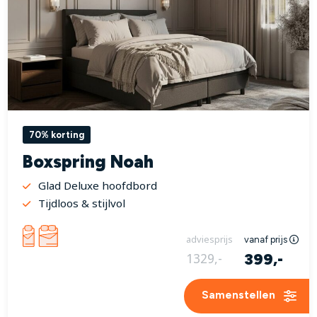
70% korting
Boxspring Noah
Glad Deluxe hoofdbord
Tijdloos & stijlvol
adviesprijs
vanaf prijs
399,-
1329,-
Samenstellen