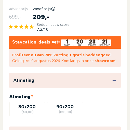
adviesprijs
vanaf prijs
209,-
699,-
Beddenleeuw score
7,2/10
1
20
23
20
Staycation-deals 🛌✨
dagen
uur
minuten
seconden
Profiteer nu van 70% korting + gratis beddengoed
!
Geldig t/m 9 augustus 2026. Kom langs in onze
showroom
!
Afmeting
(required)
Afmeting
*
80x200
90x200
(€0,00)
(€10,00)