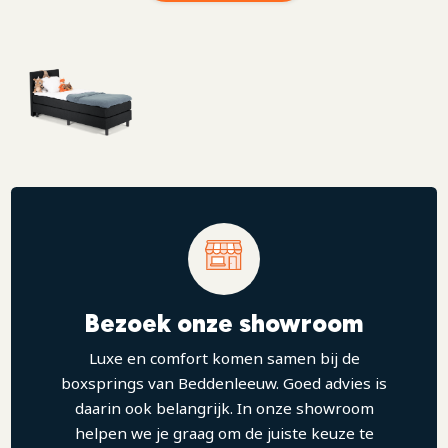
kunnen we een hoogwaardige kwaliteit en aangenaam
ligcomfort door ventilatie en drukondersteuning
garanderen.
De boxspring is inclusief meegestoffeerd
pocketveringmatras en hoofdbord zodat het een chique
uitstraling geeft aan iedere kinderkamer. Het topmatras is
geïntegreerd, zodat deze niet kan verschuiven gedurende
de nacht. Praktisch en wel zo veilig.
Boxspring Kulala is geschikt voor jongens en meisjes
vanaf 4 jaar. Door de kwalitatieve bouw met een
draaggewicht tot zeker 120kg kunnen zelfs papa of mama
gerust op Boxspring Kulala in slaap vallen. Gegarandeerd
Bezoek onze showroom
jarenlang de eyecatcher in iedere kinder- én tienerkamer.
Luxe en comfort komen samen bij de
boxsprings van Beddenleeuw. Goed advies is
daarin ook belangrijk. In onze showroom
helpen we je graag om de juiste keuze te