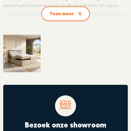
gevoel van luxe en warmte in de slaapkamer. De Laura
combineert tijdloos design met hoogwaardig comfort en
Toon meer
vormt zo het perfecte pronkstuk in iedere slaapkamer.
Dankzij de ruime keuze uit verschillende stoffen,
onderboxen, poten en matrassen stel je deze boxspring
volledig samen naar jouw persoonlijke smaak. Daarnaast
kun je de Laura compleet maken met een bijpassend
gecapitonneerd voetbord, of een TV-lift voor een extra
luxe en harmonieuze uitstraling.
Bezoek onze showroom