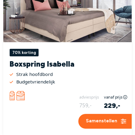
70% korting
Boxspring Isabella
Strak hoofdbord
Budgetvriendelijk
adviesprijs
vanaf prijs
229,-
759,-
Samenstellen