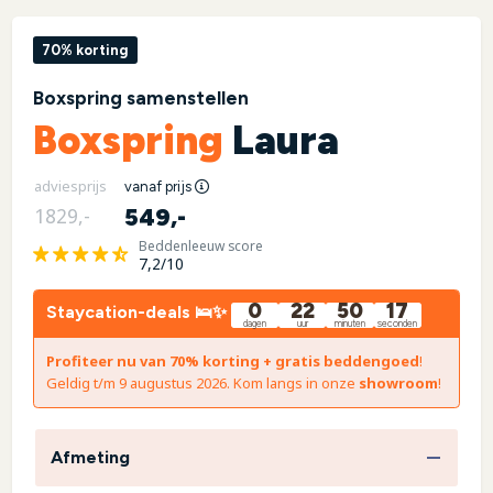
70% korting
Boxspring samenstellen
Boxspring
Laura
adviesprijs
vanaf prijs
549,-
1829,-
Beddenleeuw score
7,2/10
0
22
50
16
Staycation-deals 🛌✨
dagen
uur
minuten
seconden
Profiteer nu van 70% korting + gratis beddengoed
!
Geldig t/m 9 augustus 2026. Kom langs in onze
showroom
!
Afmeting