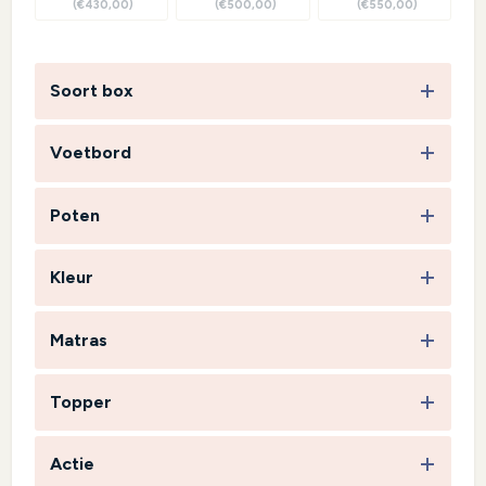
(€430,00)
(€500,00)
(€550,00)
Soort box
Voetbord
Poten
Kleur
Matras
Topper
Actie