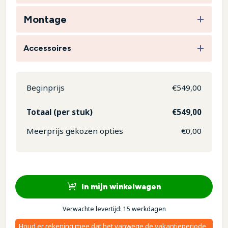
Montage
Accessoires
Beginprijs
€
549,00
Totaal (per stuk)
€
549,00
Meerprijs gekozen opties
€
0,00
In mijn winkelwagen
Verwachte levertijd: 15 werkdagen
Houd er rekening mee dat het vanwege de vakantieperiode