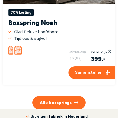
70% korting
Boxspring Noah
Glad Deluxe hoofdbord
Tijdloos & stijlvol
adviesprijs
vanaf prijs
399,-
1329,-
Samenstellen
Alle
boxsprings
Uit eigen fabriek in Nederland