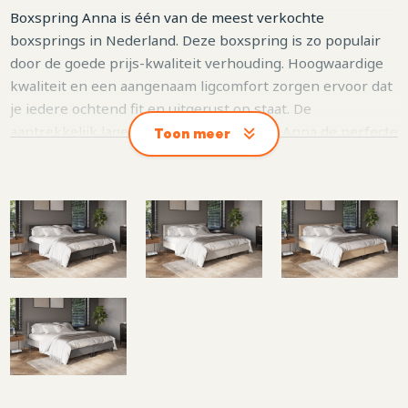
Boxspring Anna is één van de meest verkochte
boxsprings in Nederland. Deze boxspring is zo populair
door de goede prijs-kwaliteit verhouding. Hoogwaardige
kwaliteit en een aangenaam ligcomfort zorgen ervoor dat
je iedere ochtend fit en uitgerust op staat. De
aantrekkelijk lage prijs maakt boxspring Anna de perfecte
Toon meer
keuze voor starters, of mensen die op zoek zijn naar een
luxe nieuwe look in de slaapkamer.
Boxspring Anna is geproduceerd en gecontroleerd door
onze fabriek in Nederland. Alle onderdelen van deze set
vallen onder een garantie van twee jaar. Doordat wij de
boxspring zelf ontwerpen, produceren, direct aan de
consument leveren en zelf ook jouw boxspring bezorgen
profiteer je van hele scherpe prijzen, snelle levertijden
en eindeloze mogelijkheden in het samenstellen van jouw
droom boxspring.
Standaard is het volgende inbegrepen bij de