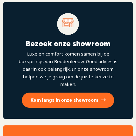
Boxspringset Anna:
Harde bodem (ca. 20 cm hoog).
Hybrid flexfoam matras (ca. 16 cm hoog).
Glad decoratief hoofdbord.
Zwarte ronde pootjes.
Bezoek onze showroom
Luxe en comfort komen samen bij de
Kijk voor meer informatie naar de specificaties.
boxsprings van Beddenleeuw. Goed advies is
daarin ook belangrijk. In onze showroom
helpen we je graag om de juiste keuze te
maken.
Kom langs in onze showroom