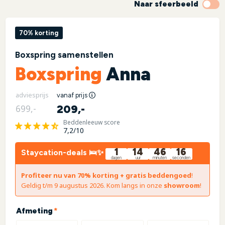
Naar sfeerbeeld
70% korting
Boxspring samenstellen
Boxspring
Anna
adviesprijs
vanaf prijs
209,-
699,-
Beddenleeuw score
7,2/10
1
14
46
15
Staycation-deals 🛌✨
dagen
uur
minuten
seconden
Profiteer nu van 70% korting + gratis beddengoed
!
Geldig t/m 9 augustus 2026. Kom langs in onze
showroom
!
(required)
Afmeting
*