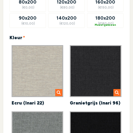
80x200
120x200
160x200
(€0,00)
(€80,00)
(€150,00)
90x200
140x200
180x200
(€10,00)
(€120,00)
(€180,00)
?
(required)
Kleur
*
Ecru (Inari 22)
Granietgrijs (Inari 96)