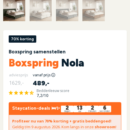
70% korting
Boxspring samenstellen
Boxspring
Nola
adviesprijs
vanaf prijs
489,-
1629,-
Beddenleeuw score
7,2/10
2
13
2
5
Staycation-deals 🛌✨
dagen
uur
minuten
seconden
Profiteer nu van 70% korting + gratis beddengoed
!
Geldig t/m 9 augustus 2026. Kom langs in onze
showroom
!