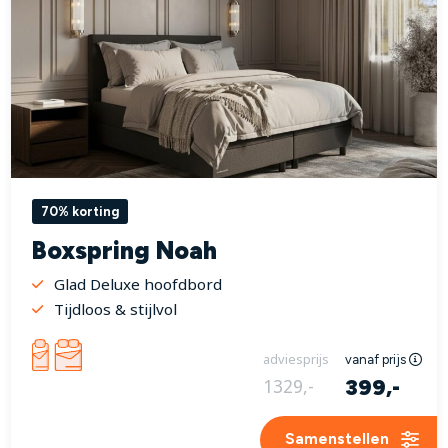
70% korting
Boxspring Noah
Glad Deluxe hoofdbord
Tijdloos & stijlvol
adviesprijs
vanaf prijs
399,-
1329,-
Samenstellen