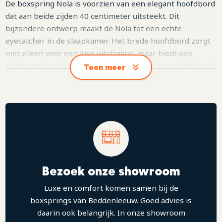
De boxspring Nola is voorzien van een elegant hoofdbord
dat aan beide zijden 40 centimeter uitsteekt. Dit
bijzondere ontwerp maakt de Nola tot een echte
eyecatcher in de slaapkamer. Het brede hoofdbord zorgt
niet alleen voor een luxe uitstraling, maar biedt ook
ruimte om hockers of nachtkastjes perfect naast het bed
Toon meer
te plaatsen. De strakke lijnen en hoogwaardige afwerking
geven het geheel een tijdloze, stijlvolle look. Met de ruime
keuze uit verschillende stoffen, onderboxen, poten en
matrassen stel je de Nola volledig samen naar jouw
persoonlijke smaak en comfort.
Bezoek onze showroom
Luxe en comfort komen samen bij de
boxsprings van Beddenleeuw. Goed advies is
daarin ook belangrijk. In onze showroom