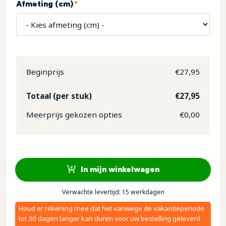
(required)
Afmeting (cm)
*
Beginprijs
€
27,95
Totaal (per stuk)
€
27,95
Meerprijs gekozen opties
€
0,00
In mijn winkelwagen
Verwachte levertijd: 15 werkdagen
Houd er rekening mee dat het vanwege de vakantieperiode
tot 30 dagen langer kan duren voor uw bestelling geleverd