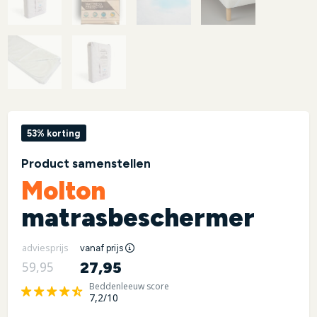
53% korting
Product samenstellen
Molton
matrasbeschermer
adviesprijs
vanaf prijs
27,95
59,95
Beddenleeuw score
7,2/10