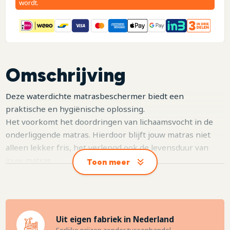
wordt.
Omschrijving
Deze waterdichte matrasbeschermer biedt een
praktische en hygiënische oplossing.
Het voorkomt het doordringen van lichaamsvocht in de
onderliggende matras. Hierdoor blijft jouw matras niet
alleen lekker fris, het verlengd ook de levensduur van
jouw matras.
Toon meer
Deze matrasbeschermer is geschikt voor matrassen tot
30 centimeter dik. Doordat het product is afgewerkt met 4
elastieken hoeken is het snel afneembaar. De
matrasbeschermer is zelfs te wassen op kookwas.
Uit eigen fabriek in Nederland