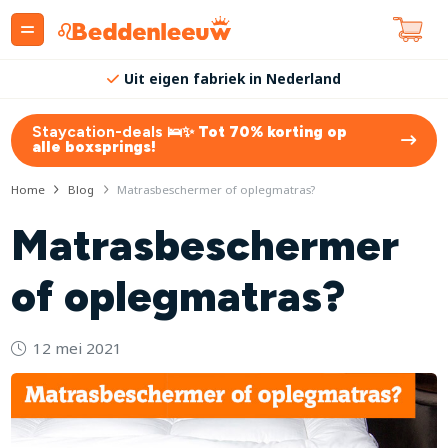
Volledig samen te stellen
Staycation-deals 🛌✨
Tot 70% korting op
alle boxsprings!
Home
Blog
Matrasbeschermer of oplegmatras?
Matrasbeschermer
of oplegmatras?
12 mei 2021