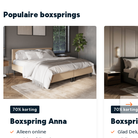
Populaire boxsprings
70% korting
70% korting
Boxspring Anna
Boxspr
Alleen online
Glad Del