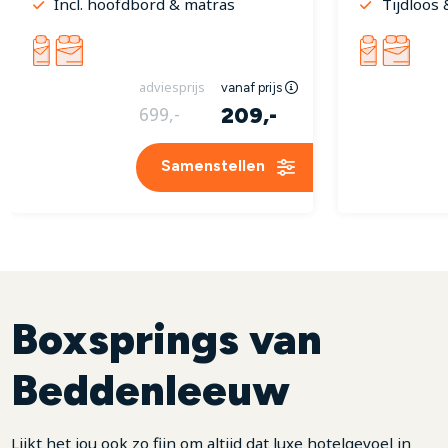
Incl. hoofdbord & matras
Tijdloos &
adviesprijs
vanaf prijs
209,-
699,-
Samenstellen
Boxsprings van
Beddenleeuw
Lijkt het jou ook zo fijn om altijd dat luxe hotelgevoel in