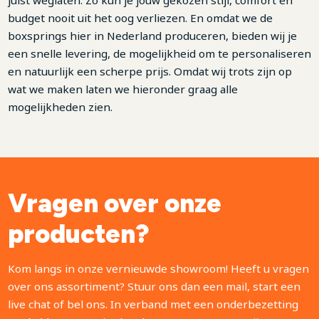
juist weglaten. Zo kun je jouw gekozen stijl, comfort en
budget nooit uit het oog verliezen. En omdat we de
boxsprings hier in Nederland produceren, bieden wij je
een snelle levering, de mogelijkheid om te personaliseren
en natuurlijk een scherpe prijs. Omdat wij trots zijn op
wat we maken laten we hieronder graag alle
mogelijkheden zien.
Vragen over onze
producten?
Kom langs in onze vernieuwde showroom! Heeft u vragen
over ons assortiment? Stuur ons dan een mail, start een
live chat of bel ons. In verband met een onderbezetting