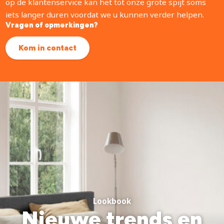
op de klantenservice kan het tot onze grote spijt soms
iets langer duren voordat we u kunnen verder helpen.
Vragen of opmerkingen?
Kom in contact
Lookbook
Nieuwe trends en