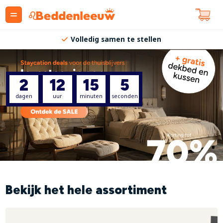
Volledig samen te stellen
2
12
15
5
dagen
uur
minuten
seconden
Bekijk het hele assortiment