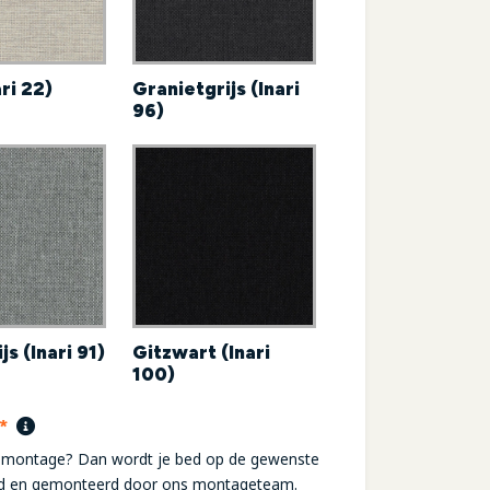
ari 22)
Granietgrijs (Inari
96)
js (Inari 91)
Gitzwart (Inari
100)
(required)
*
r montage? Dan wordt je bed op de gewenste
rd en gemonteerd door ons montageteam.