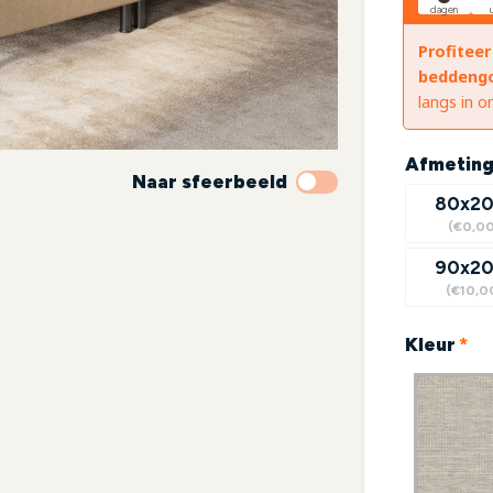
dagen
Profiteer
beddeng
langs in 
Afmetin
Naar sfeerbeeld
80x2
(€0,00
90x2
(€10,0
(r
Kleur
*