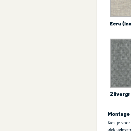
Ecru (In
Zilvergri
Montage
Kies je voo
plek geleve