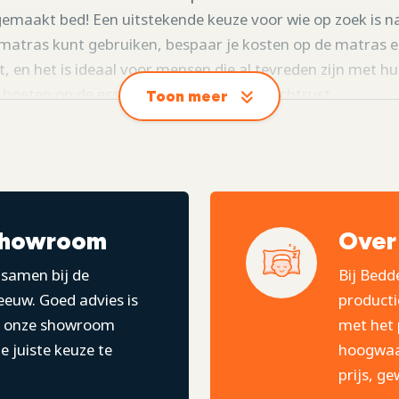
emaakt bed! Een uitstekende keuze voor wie op zoek is n
matras kunt gebruiken, bespaar je kosten op de matras en k
, en het is ideaal voor mensen die al tevreden zijn met h
 boeten op de essentie van een goede nachtrust.
Toon meer
de Boxspringset Lena:
showroom
Over
ties.
samen bij de
Bij Bedd
euw. Goed advies is
producti
In onze showroom
met het 
 juiste keuze te
hoogwaar
prijs, ge