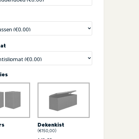
mat
ies
Dekenkist
rs
(€150,00)