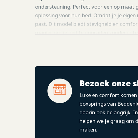
ondersteuning. Perfect voor een op maat g
oplossing voor hun bed. Omdat je je eigen 
past. Dit model biedt stevigheid en comfort
manier om je bed te upgraden zonder in te
Standaard is het volgende inbegrepen bij 
Harde bodem (ca. 20 cm hoog).
Glad decoratief hoofdbord.
Zwarte ronde pootjes.
Bezoek onze 
Kijk voor meer informatie naar de specifica
Luxe en comfort komen 
boxsprings van Beddenle
daarin ook belangrijk. 
helpen we je graag om de
maken.