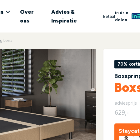
en
Over
Advies &
in drie
Betaal
delen
ons
Inspiratie
g Lena
70% korti
Boxsprin
Box
adviesprijs
629,-
Staycat
3