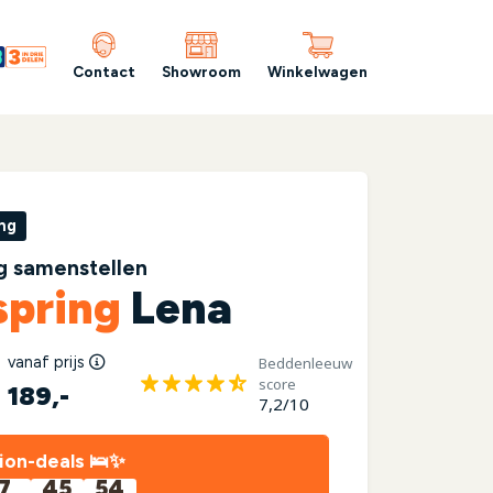
Contact
Showroom
Winkelwagen
ng
g samenstellen
spring
Lena
vanaf prijs
Beddenleeuw
score
189,-
7,2/10
ion-deals 🛌✨
7
45
53