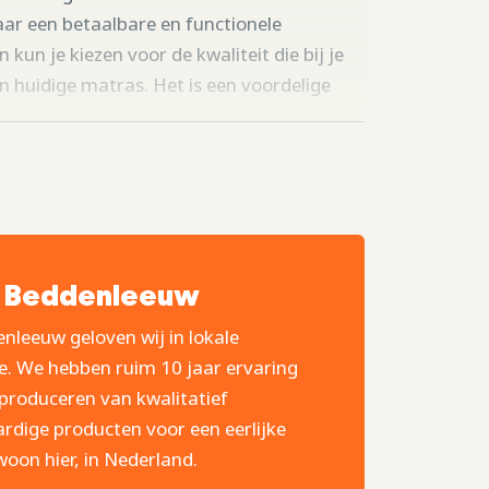
aar een betaalbare en functionele
un je kiezen voor de kwaliteit die bij je
un huidige matras. Het is een voordelige
 Beddenleeuw
enleeuw geloven wij in lokale
e. We hebben ruim 10 jaar ervaring
produceren van kwalitatief
dige producten voor een eerlijke
woon hier, in Nederland.