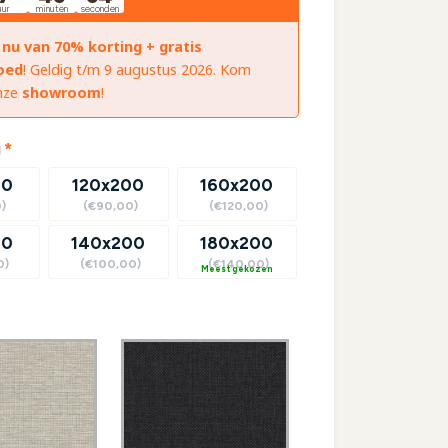
uur
minuten
seconden
 nu van 70% korting + gratis
oed
! Geldig t/m 9 augustus 2026. Kom
onze
showroom
!
(required)
g
*
00
120x200
160x200
)
(€90,00)
(€120,00)
00
140x200
180x200
0)
(€100,00)
(€140,00)
?
equired)