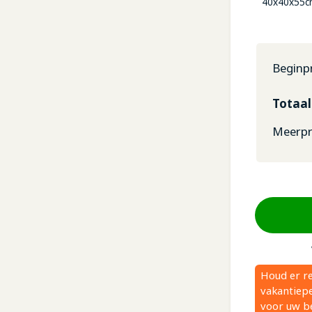
40x40x55
Beginpr
Totaal
Meerpri
Houd er r
vakantiepe
voor uw be