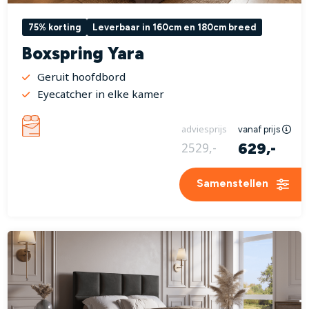
75% korting
Leverbaar in 160cm en 180cm breed
Boxspring Yara
Geruit hoofdbord
Eyecatcher in elke kamer
adviesprijs
vanaf prijs
629,-
2529,-
Samenstellen