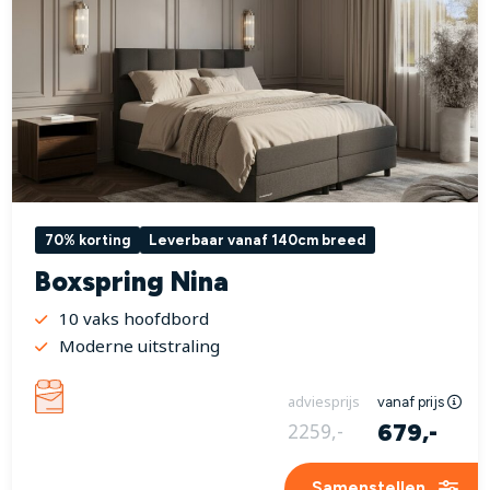
70% korting
Leverbaar vanaf 140cm breed
Boxspring Nina
10 vaks hoofdbord
Moderne uitstraling
adviesprijs
vanaf prijs
679,-
2259,-
Samenstellen