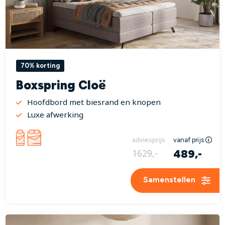
70% korting
Boxspring Cloë
Hoofdbord met biesrand en knopen
Luxe afwerking
adviesprijs
vanaf prijs
489,-
1629,-
Samenstellen