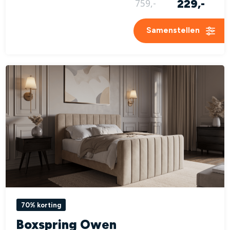
229,-
759,-
Samenstellen
70% korting
Boxspring Owen