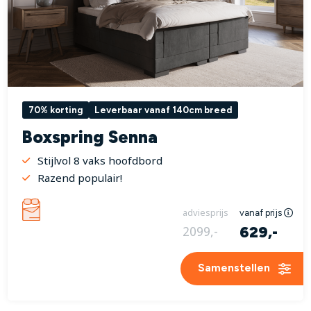
70% korting
Leverbaar vanaf 140cm breed
Boxspring Senna
Stijlvol 8 vaks hoofdbord
Razend populair!
adviesprijs
vanaf prijs
629,-
2099,-
Samenstellen