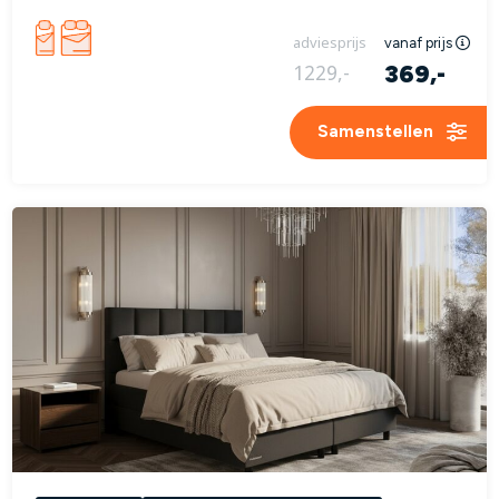
adviesprijs
vanaf prijs
369,-
1229,-
Samenstellen