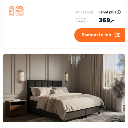
adviesprijs
vanaf prijs
369,-
1229,-
Samenstellen