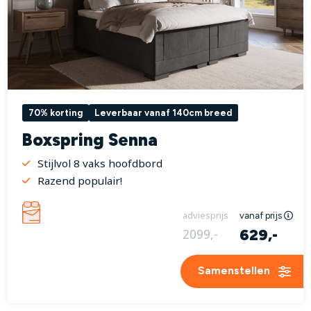
70% korting
Leverbaar vanaf 140cm breed
Boxspring Senna
Stijlvol 8 vaks hoofdbord
Razend populair!
adviesprijs
vanaf prijs
629,-
2099,-
Samenstellen