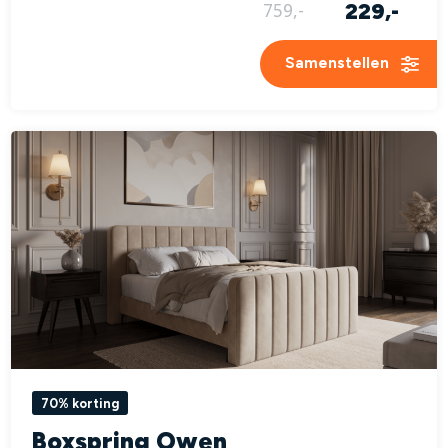
229,-
759,-
Samenstellen
70% korting
Boxspring Owen