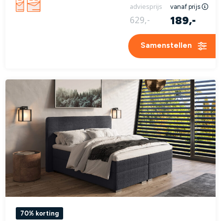
adviesprijs
vanaf prijs
189,-
629,-
Samenstellen
70% korting