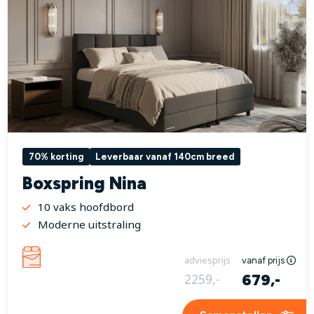
70% korting
Leverbaar vanaf 140cm breed
Boxspring Nina
10 vaks hoofdbord
Moderne uitstraling
adviesprijs
vanaf prijs
679,-
2259,-