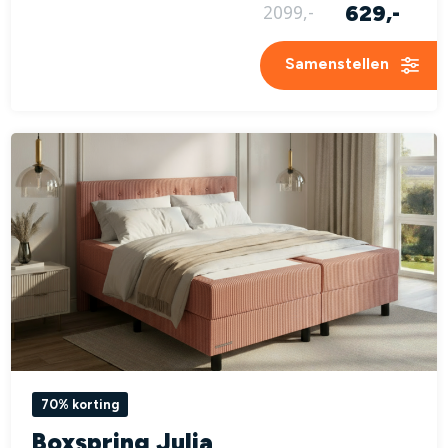
629,-
2099,-
Samenstellen
70% korting
Boxspring Julia