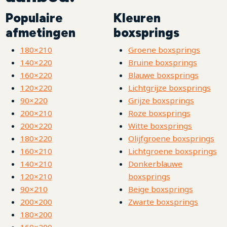
Populaire
Kleuren
afmetingen
boxsprings
180×210
Groene boxsprings
140×220
Bruine boxsprings
160×220
Blauwe boxsprings
120×220
Lichtgrijze boxsprings
90×220
Grijze boxsprings
200×210
Roze boxsprings
200×220
Witte boxsprings
180×220
Olijfgroene boxsprings
160×210
Lichtgroene boxsprings
140×210
Donkerblauwe
120×210
boxsprings
90×210
Beige boxsprings
200×200
Zwarte boxsprings
180×200
160×200