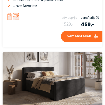
Onze favoriet!
adviesprijs
vanaf prijs
459,-
1529,-
Samenstellen