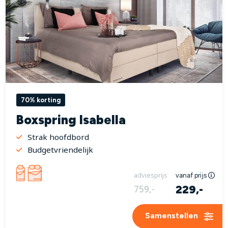
70% korting
Boxspring Isabella
Strak hoofdbord
Budgetvriendelijk
adviesprijs
vanaf prijs
229,-
759,-
Samenstellen