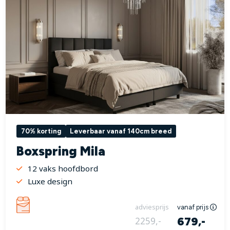
70% korting
Leverbaar vanaf 140cm breed
Boxspring Mila
12 vaks hoofdbord
Luxe design
adviesprijs
vanaf prijs
679,-
2259,-