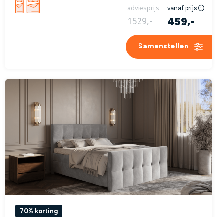
adviesprijs
vanaf prijs
459,-
1529,-
Samenstellen
70% korting