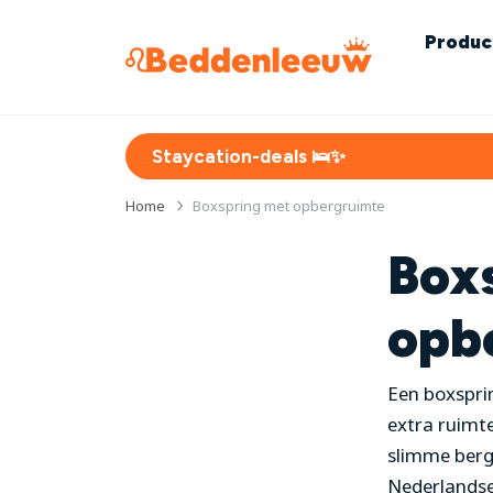
Produc
Staycation-deals 🛌✨
Home
Boxspring met opbergruimte
Box
opb
Een boxsprin
extra ruimte
slimme berg
Nederlandse