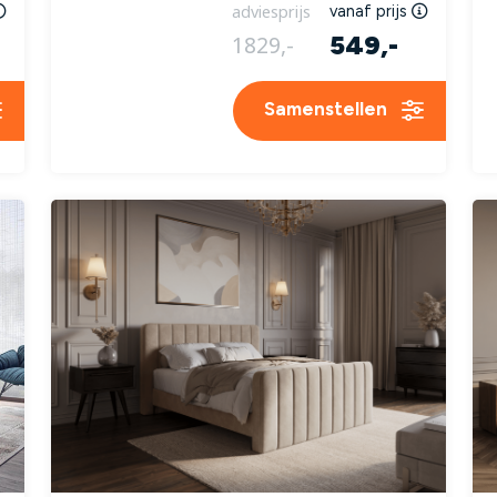
adviesprijs
vanaf prijs
549,-
1829,-
Samenstellen