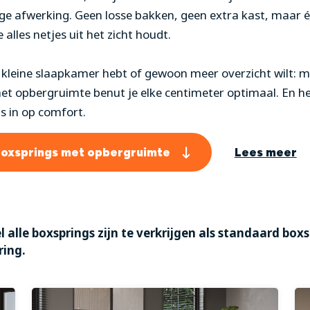
 afwerking. Geen losse bakken, geen extra kast, maar één
 alles netjes uit het zicht houdt.
 kleine slaapkamer hebt of gewoon meer overzicht wilt: m
et opbergruimte benut je elke centimeter optimaal. En h
ts in op comfort.
boxsprings met opbergruimte
Lees meer
l alle boxsprings zijn te verkrijgen als standaard box
ring.