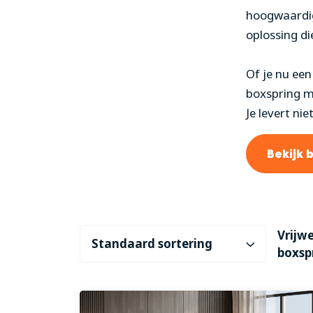
hoogwaardige
oplossing die
Of je nu een
boxspring m
Je levert nie
Bekijk 
Vrijwe
boxsp