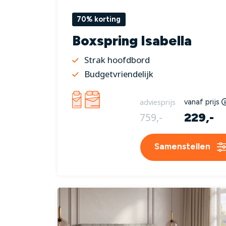
70% korting
Boxspring Isabella
Strak hoofdbord
Budgetvriendelijk
adviesprijs
vanaf prijs
229,-
759,-
Samenstellen