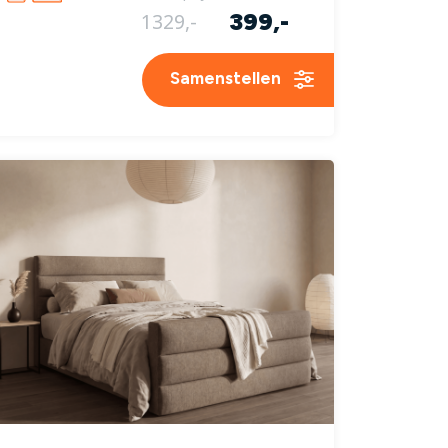
399,-
1329,-
Samenstellen