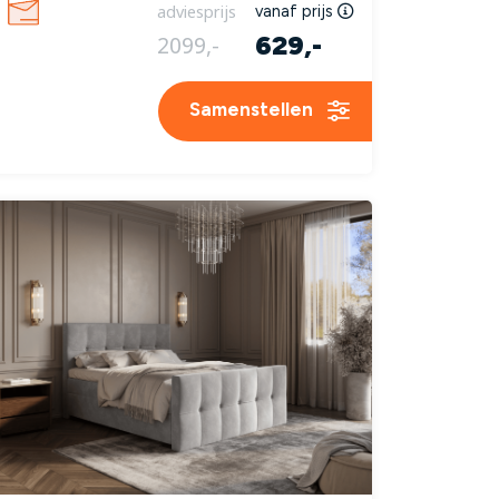
adviesprijs
vanaf prijs
629,-
2099,-
Samenstellen