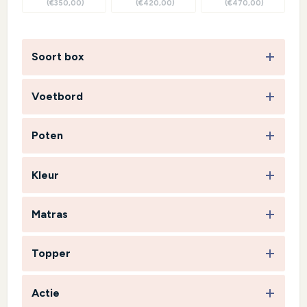
(€350,00)
(€420,00)
(€470,00)
Soort box
Voetbord
Poten
Kleur
Matras
Topper
Actie