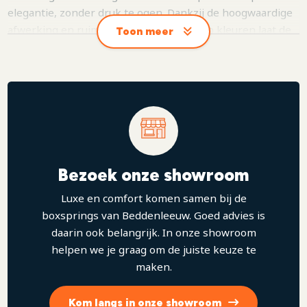
elegantie, zonder druk te ogen. Dankzij de hoogwaardige
afwerking en ruime keuze aan stoffen en kleuren laat de
Toon meer
Sara zich moeiteloos aanpassen aan elke slaapkamerstijl,
van modern tot klassiek. Daarnaast is het mogelijk om de
Sara uit te breiden met een TV-lift, of een bijpassend
voetbord met vier vakken, waarmee het ontwerp als
geheel een extra luxe en symmetrische uitstraling krijgt.
Bezoek onze showroom
Luxe en comfort komen samen bij de
boxsprings van Beddenleeuw. Goed advies is
daarin ook belangrijk. In onze showroom
helpen we je graag om de juiste keuze te
maken.
Kom langs in onze showroom