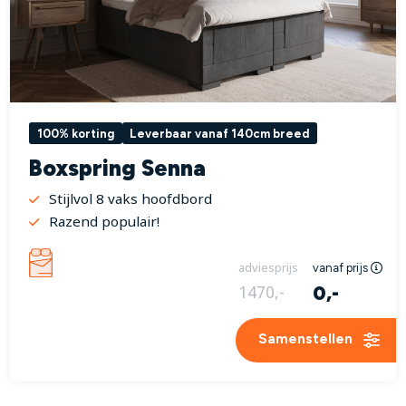
100% korting
Leverbaar vanaf 140cm breed
Boxspring Senna
Stijlvol 8 vaks hoofdbord
Razend populair!
adviesprijs
vanaf prijs
0,-
1470,-
Samenstellen