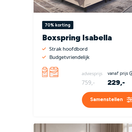
70% korting
Boxspring Isabella
Strak hoofdbord
Budgetvriendelijk
adviesprijs
vanaf prijs
229,-
759,-
Samenstellen