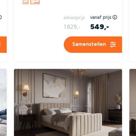
adviesprijs
vanaf prijs
549,-
1829,-
Samenstellen