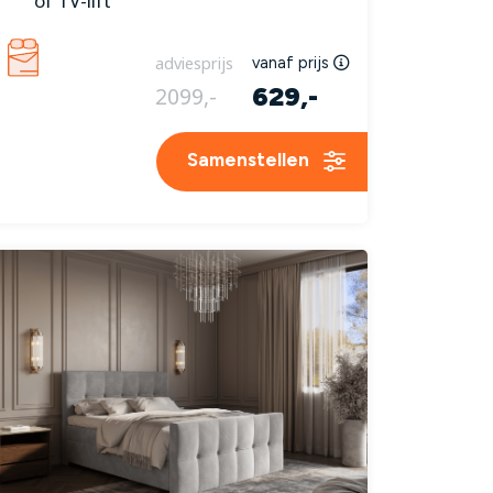
of TV-lift
adviesprijs
vanaf prijs
629,-
2099,-
Samenstellen