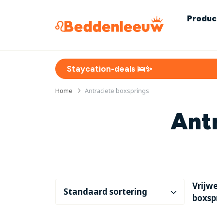
Produc
Staycation-deals 🛌✨
Home
Antraciete boxsprings
Ant
Vrijwe
boxsp