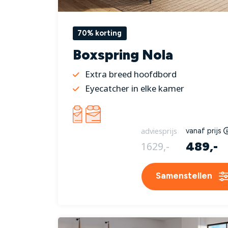
70% korting
Boxspring Nola
Extra breed hoofdbord
Eyecatcher in elke kamer
adviesprijs
vanaf prijs
489,-
1629,-
Samenstellen