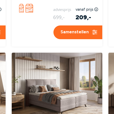
adviesprijs
vanaf prijs
209,-
699,-
Samenstellen