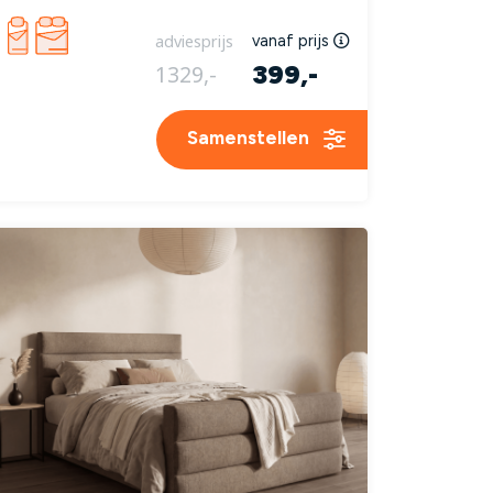
adviesprijs
vanaf prijs
399,-
1329,-
Samenstellen