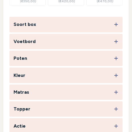
(€350,00)
(€420,00)
(€470,00)
Soort box
Voetbord
Poten
Kleur
Matras
Topper
Actie