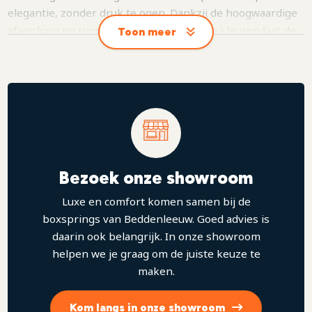
elegantie, zonder druk te ogen. Dankzij de hoogwaardige
afwerking en ruime keuze aan stoffen en kleuren laat de
Toon meer
Sara zich moeiteloos aanpassen aan elke slaapkamerstijl,
van modern tot klassiek. Daarnaast is het mogelijk om de
Sara uit te breiden met een TV-lift, of een bijpassend
voetbord met vier vakken, waarmee het ontwerp als
geheel een extra luxe en symmetrische uitstraling krijgt.
Bezoek onze showroom
Luxe en comfort komen samen bij de
boxsprings van Beddenleeuw. Goed advies is
daarin ook belangrijk. In onze showroom
helpen we je graag om de juiste keuze te
maken.
Kom langs in onze showroom