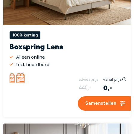
100% korting
Boxspring Lena
Alleen online
Incl. hoofdbord
adviesprijs
vanaf prijs
0,-
440,-
Samenstellen