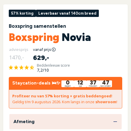
57% korting
Leverbaar vanaf 140cm breed
Boxspring samenstellen
Boxspring
Novia
adviesprijs
vanaf prijs
629,-
1470,-
Beddenleeuw score
7,2/10
0
12
37
46
Staycation-deals 🛌✨
dagen
uur
minuten
seconden
Profiteer nu van 57% korting + gratis beddengoed
!
Geldig t/m 9 augustus 2026. Kom langs in onze
showroom
!
Afmeting