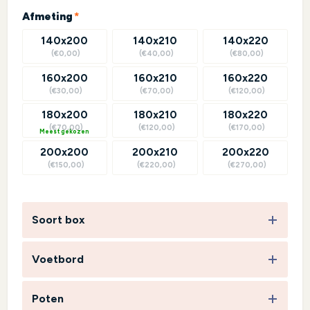
(required)
Afmeting
*
140x200
140x210
140x220
(€0,00)
(€40,00)
(€80,00)
160x200
160x210
160x220
(€30,00)
(€70,00)
(€120,00)
180x200
180x210
180x220
(€70,00)
(€120,00)
(€170,00)
?
200x200
200x210
200x220
(€150,00)
(€220,00)
(€270,00)
Soort box
Voetbord
Poten