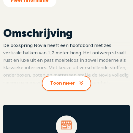
Meer informatie
Omschrijving
De boxspring Novia heeft een hoofdbord met zes
verticale balken van 1,2 meter hoog. Het ontwerp straalt
rust en luxe uit en past moeiteloos in zowel moderne als
klassieke interieurs. Met keuze uit verschillende stoffen,
onderboxen, poten en matrassen stel je de Novia volledig
samen naar jouw persoonlijke smaak en comfort.
Toon meer
Daarnaast kun je kiezen voor een voetbord met zes
balken, dat perfect aansluit bij het hoofdbord, of een TV-
lift voor extra luxe en gebruiksgemak.