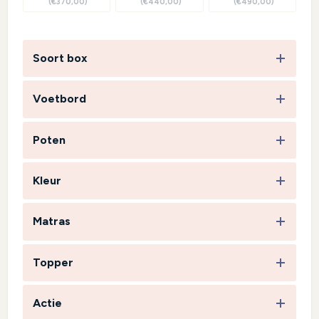
(€370,00)
(€440,00)
(€490,00)
Soort box
Voetbord
Poten
Kleur
Matras
Topper
Actie