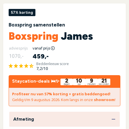
57% korting
Boxspring samenstellen
Boxspring
James
adviesprijs
vanaf prijs
459,-
1070,-
Beddenleeuw score
7,2/10
2
10
9
20
Staycation-deals 🛌✨
dagen
uur
minuten
seconden
Profiteer nu van 57% korting + gratis beddengoed
!
Geldig t/m 9 augustus 2026. Kom langs in onze
showroom
!
Afmeting