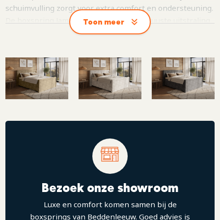
schuimvulling zorgt voor extra comfort en ondersteuning.
De boxspring James combineert een robuuste uitstraling
Toon meer
met verfijnde elegantie en past perfect in een moderne
slaapkamer met karakter. Dankzij de ruime keuze uit
verschillende stoffen, onderboxen, poten en matrassen
stel je dit bed volledig samen naar jouw persoonlijke stijl
en slaapvoorkeur. Voor een extra luxe uitstraling kun je de
James uitbreiden met een bijpassend voetbord met
omlijsting, dat samen met het hoofdbord een stijlvol
geheel vormt.
Bezoek onze showroom
Luxe en comfort komen samen bij de
boxsprings van Beddenleeuw. Goed advies is