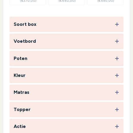
(€370,00)
(€440,00)
(€490,00)
Soort box
Voetbord
Poten
Kleur
Matras
Topper
Actie