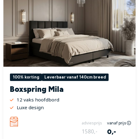
100% korting
Leverbaar vanaf 140cm breed
Boxspring Mila
12 vaks hoofdbord
Luxe design
adviesprijs
vanaf prijs
0,-
1580,-