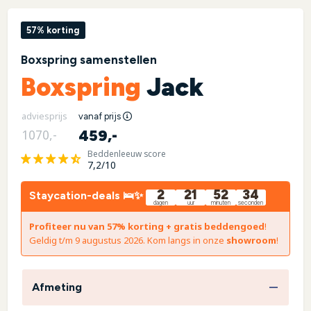
57% korting
Boxspring samenstellen
Boxspring
Jack
adviesprijs
vanaf prijs
459,-
1070,-
Beddenleeuw score
7,2/10
2
21
52
33
Staycation-deals 🛌✨
dagen
uur
minuten
seconden
Profiteer nu van 57% korting + gratis beddengoed
!
Geldig t/m 9 augustus 2026. Kom langs in onze
showroom
!
Afmeting