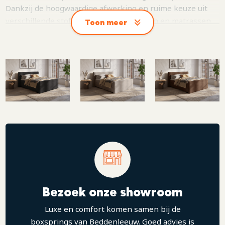
Dankzij de hoogwaardige afwerking en ruime keuze uit
verschillende stoffen, onderboxen, poten en matrassen
Toon meer
stel je de Jack volledig samen naar jouw persoonlijke
voorkeur. Voor een stijlvol geheel kun je de Jack
uitbreiden met een bijpassend voetbord of een TV-lift,
om de boxspring compleet te maken. Een perfecte
combinatie van strak design en optimaal slaapcomfort.
Bezoek onze showroom
Luxe en comfort komen samen bij de
boxsprings van Beddenleeuw. Goed advies is