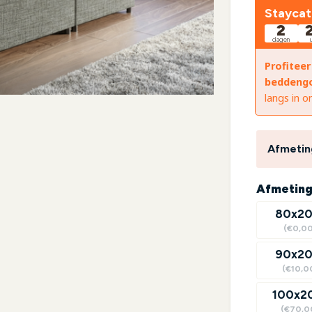
Staycat
2
dagen
Profiteer
beddeng
langs in 
Afmetin
Afmetin
80x2
(€0,00
90x2
(€10,0
100x2
(€70,0