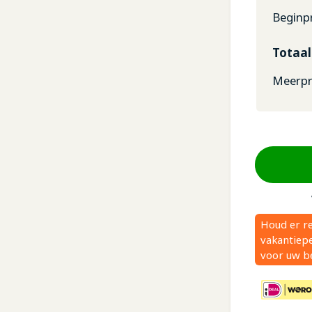
Beginpr
Totaal
Meerpri
Houd er r
vakantiepe
voor uw be