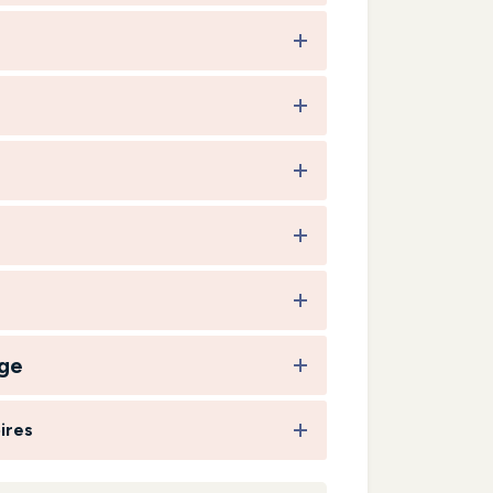
ge
ires