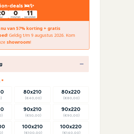
ion-deals 🛌✨
20
0
10
uur
minuten
seconden
 nu van 57% korting + gratis
oed
! Geldig t/m 9 augustus 2026. Kom
onze
showroom
!
g
(required)
g
*
00
80x210
80x220
)
(€40,00)
(€80,00)
00
90x210
90x220
0)
(€50,00)
(€90,00)
00
100x210
100x220
0)
(€100,00)
(€140,00)