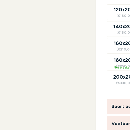
120x2
(€180,0
140x2
(€180,0
160x2
(€210,0
180x2
(€250,0
?
200x2
(€330,0
Soort b
Voetbo