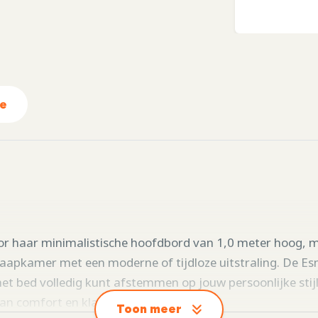
ie
r haar minimalistische hoofdbord van 1,0 meter hoog, me
slaapkamer met een moderne of tijdloze uitstraling. De E
 het bed volledig kunt afstemmen op jouw persoonlijke sti
an comfort en klasse.
Toon meer