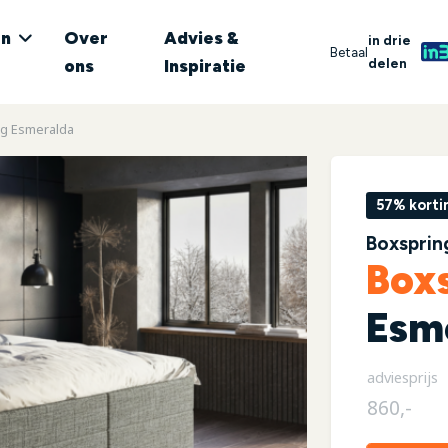
en
Over
Advies &
in drie
Betaal
delen
ons
Inspiratie
g Esmeralda
57% korti
Boxsprin
Box
Esm
adviesprijs
860,-