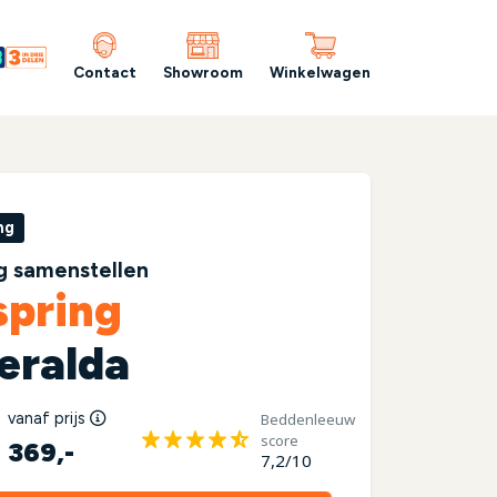
Contact
Showroom
Winkelwagen
ng
g samenstellen
spring
eralda
vanaf prijs
Beddenleeuw
score
369,-
7,2/10