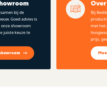
showroom
Over
samen bij de
Bij Bedd
euw. Goed advies is
producti
In onze showroom
met het 
 juiste keuze te
hoogwaar
prijs, ge
 showroom
Mee