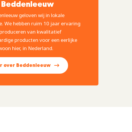
 Beddenleeuw
enleeuw geloven wij in lokale
e. We hebben ruim 10 jaar ervaring
produceren van kwalitatief
dige producten voor een eerlijke
woon hier, in Nederland.
r over Beddenleeuw