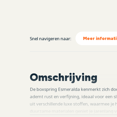
Snel navigeren naar:
Meer informat
Omschrijving
De boxspring Esmeralda kenmerkt zich doo
ademt rust en verfijning, ideaal voor een 
uit verschillende luxe stoffen, waarmee je
duurzame materialen geniet je jarenlang v